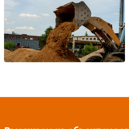
Выезжаем на объект через
1 день после заказа
Листайте вправо
САМОСВАЛ
ЭКСКАВАТОР ГУС
от 15 000 ₽/смена
от 13 000 ₽/смена