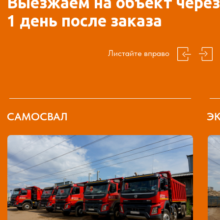
Заказать
Заказать
От чего зависит стоимость
разработки котлована?
Особенности объекта
— инфраструктура и расположение
площадки, глубина и размер котлована, технические
характеристики грунта, количество грунтовых вод.
Количество спецтехники
— для разработки котлованов
и рытья траншей используем тяжелые колесные и гусеничные
экскаваторы VOLVO и JCV, экскаваторы-погрузчики BL71,
самосвалы VOLVO FM Truck.