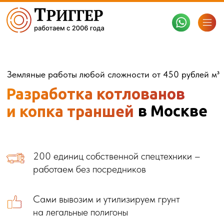
Земляные работы любой сложности от 450 рублей
м
³
Разработка котлованов
в Москве
и копка траншей
МЕНЮ
Вывоз
Вывоз
Вывоз
200 единиц собственной спецтехники –
мусора
грунта
снега
работаем без посредников
Сами вывозим и утилизируем грунт
на легальные полигоны
 компании
оз мусора
Вывоз грунта
Вывоз снега
Аренда спецтех
Новости
Контакты
Зарегистрированы в АИС ОССиГ,
предоставим все необходимые
разрешения и допуски
Вся техника обслуживается на
собственной производственной базе