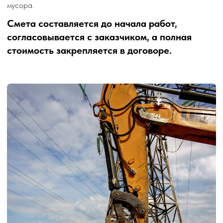
Подбираем оптимальный способ
разработки котлована, тип и количество
спецтехники. Согласовываем график
работ
Заключаем договор, готовим проект,
получаем разрешительные документы.
Готовим площадку и приступаем к рытью
траншей и разработке котлована
Вывозим и утилизируем грунт
на официальный полигон, укрепляем
котлован, выравниваем стенки
и формируем подушку под фундамент
Выезд инженера на объект
– бесплатно