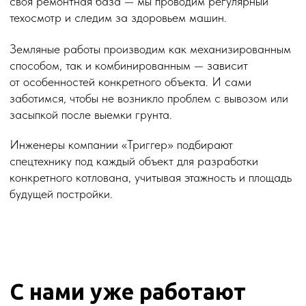
“Управление конкурсной работы ППП
УДП РФ благодарит за плодотворное
сотрудничество ООО Транском
(Триггер) и генерального директора
Антонюка В.Я. Мы рады
рекомендовать ООО Транском
(Триггер)”.
Мудрак Татьяна
Зам. рук. Центральное
МТУ Росстандарта
“Благодарим за долгое и плодотворное
сотрудничество компанию Транском
(Триггер) и ее руководство. Мы