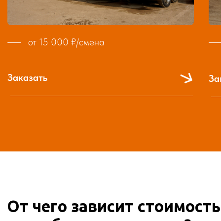
Срочность и сезонность –
работа зимой с промерзшим
грунтом в сжатые сроки будет стоить дороже, чем
технически тот же самый котлован, но летом и без цейтнота.
Дополнительные услуги –
вывоз и утилизация грунта,
генеральная уборка территории, вывоз строительного
мусора.
Смета составляется до начала работ,
согласовывается с заказчиком, а полная
стоимость закрепляется в договоре.