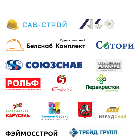
сотрудничаем с 2010го года и отмечаем
высокий уровень сервиса, нацеленность
на результат”.
Фирсов Борис
Член правления СНТ
СНТ Малахит
“СНТ Малахит рекомендует Транском
(Триггер) Групп в качестве надежного
поставщика асфальтной крошки,
вторичного щебня и кирпичного боя.
Желаем вам процветания от имени
наших жителей”.