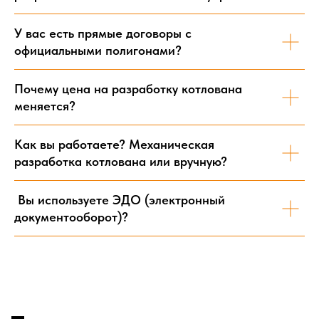
О КОМПАНИИ
ООО «Триггер»
У вас есть прямые договоры с
ИНН/КПП:9729292164/772901001
официальными полигонами?
ОГРН:119774727507
Адрес: 117623, г. Москва, ул.Торговая, д.6
Почему цена на разработку котлована
меняется?
Прием заявок ежедневно с 7:00-19:00
Как вы работаете? Механическая
© Все права защищены
разработка котлована или вручную?
Политика конфиденциальности
Не является публичной офертой. Информация на сайте
Вы используете ЭДО (электронный
носит справочный характер.
документооборот)?
Разработка сайта