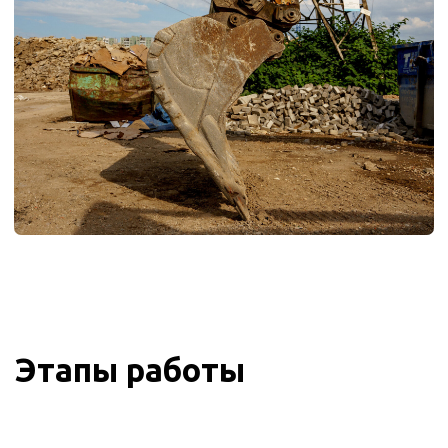
Специалисты компании «Триггер» разрабатывают
котлованы по техническому заданию и гарантируют
соблюдение СНиП 3.02.01 и техники безопасности
на объекте.
В работе используем собственную современную
землеройную технику — экскаваторы, бульдозеры,
самосвалы — под управлением опытных водителей.
Никакой субаренды и переплат посредникам. 95%
нашей спецтехники еще не исполнилось 3 года. У нас
своя ремонтная база — мы проводим регулярный
техосмотр и следим за здоровьем машин.
Земляные работы производим как механизированным